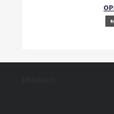
OP
R
RESEAUX